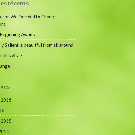
les récents
ason We Decided to Change
ons
Beginning Awaits
ly Salient is beauitful from all around
mollis vitae
range
ives
r 2016
15
r 2015
 2014