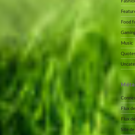
Fashio
Featur
Food f
Gamin
Music
Quote
Uncate
Méta
Conne
Flux de
Flux d
Site d