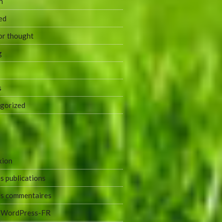
n
ed
or thought
g
s
gorized
xion
s publications
es commentaires
e WordPress-FR