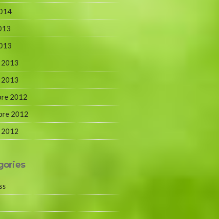
2014
2013
2013
r 2013
r 2013
bre 2012
bre 2012
r 2012
gories
ss