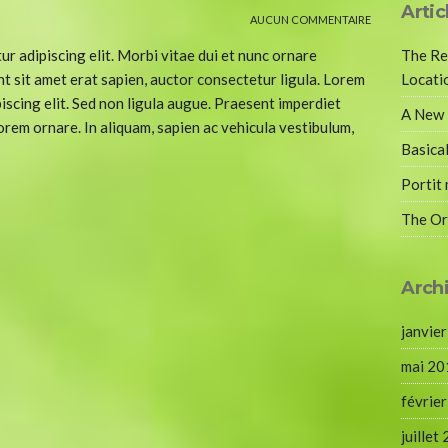
Artic
AUCUN COMMENTAIRE
r adipiscing elit. Morbi vitae dui et nunc ornare
The Re
t sit amet erat sapien, auctor consectetur ligula. Lorem
Locati
iscing elit. Sed non ligula augue. Praesent imperdiet
A New 
orem ornare. In aliquam, sapien ac vehicula vestibulum,
Basical
Portit 
The O
Arch
janvie
mai 20
févrie
juillet