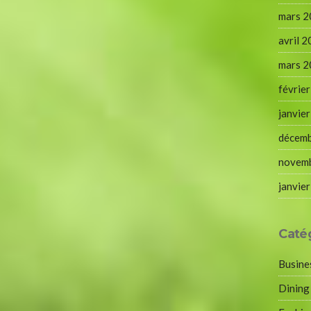
mars 
avril 
mars 
févrie
janvie
décem
novem
janvie
Caté
Busine
Dining