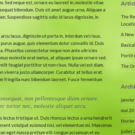
. Sed neque est, ornare eu laoreet in, molestie vitae
Artic
sequat bibendum. Duis sit amet augue urna. Aliquam a
The Re
en. Suspendisse sagittis odio id lacus dignissim, in
Locati
A New 
arcu lacus, dignissim ut porta in, interdum vel risus.
 purus augue, quis elementum dolor convallis id. Duis
Basical
a. Phasellus consectetur neque non ante ultricies
Portit 
mus molestie erat metus, at aliquam ipsum ornare sed.
elit feugiat porttitor ut non risus. Nulla vel est diam.
The O
n viverra justo ullamcorper. Curabitur at tellus erat.
am fringilla nunc bibendum laoreet. Fusce fermentum
Arch
consequat, non pellentesque diam ornare.
janvie
ec tortor nec, molestie aliquet arcu.
mai 20
s lectus tristique ut. Duis rhoncus lectus a urna hendrerit
févrie
raesent volutpat euismod nisi, vel elementum mi. Maecenas
juillet
nean eget massa pretium elit congue accumsan et eu