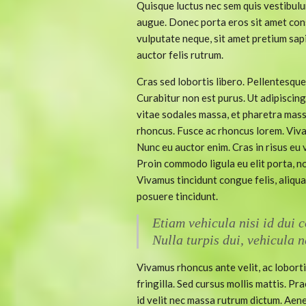
Quisque luctus nec sem quis vestibulum
augue.
Donec porta eros sit amet con
vulputate neque, sit amet pretium sapi
auctor felis rutrum.
Cras sed lobortis libero. Pellentesque 
Curabitur non est purus. Ut adipiscing
vitae sodales massa, et pharetra mass
rhoncus. Fusce ac rhoncus lorem. Viva
Nunc eu auctor enim. Cras in risus eu v
Proin commodo ligula eu elit porta, no
Vivamus tincidunt congue felis, aliqu
posuere tincidunt.
Etiam vehicula nisi id dui 
Nulla turpis dui, vehicula n
Vivamus rhoncus ante velit, ac loborti
fringilla. Sed cursus mollis mattis. P
id velit nec massa rutrum dictum. Ae