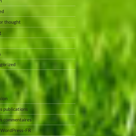
n
ed
or thought
g
s
gorized
xion
s publications
es commentaires
e WordPress-FR