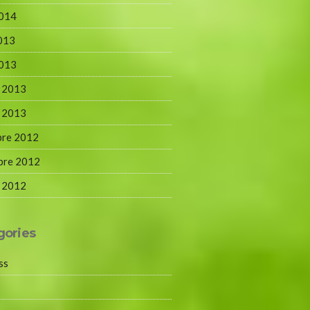
2014
2013
2013
r 2013
r 2013
bre 2012
bre 2012
r 2012
gories
ss