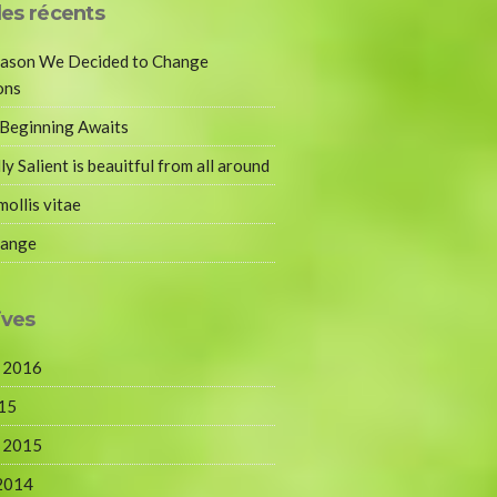
les récents
ason We Decided to Change
ons
Beginning Awaits
ly Salient is beauitful from all around
mollis vitae
range
ives
r 2016
15
r 2015
 2014