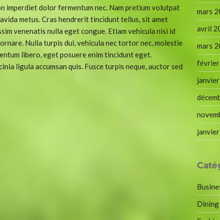
non imperdiet dolor fermentum nec. Nam pretium volutpat
mars 
vida metus. Cras hendrerit tincidunt tellus, sit amet
avril 
sim venenatis nulla eget congue. Etiam vehicula nisi id
rnare. Nulla turpis dui, vehicula nec tortor nec, molestie
mars 
ntum libero, eget posuere enim tincidunt eget.
févrie
nia ligula accumsan quis. Fusce turpis neque, auctor sed
janvie
décem
novem
janvie
Caté
Busine
Dining