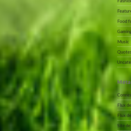
Fashio
Featur
Food f
Gamin
Music
Quote
Uncate
Méta
Conne
Flux de
Flux d
Site d