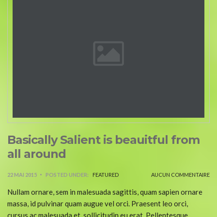
Basically Salient is beauitful from
all around
22 MAI 2015
POSTED UNDER:
FEATURED
AUCUN COMMENTAIRE
Nullam ornare, sem in malesuada sagittis, quam sapien ornare
massa, id pulvinar quam augue vel orci. Praesent leo orci,
cursus ac malesuada et, sollicitudin eu erat. Pellentesque