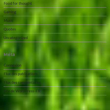
Food for thought
Gaming
Music
Quotes
Uncategorized
Méta
Connexion
Flux des publications
Flux des commentaires
Site de WordPress-FR