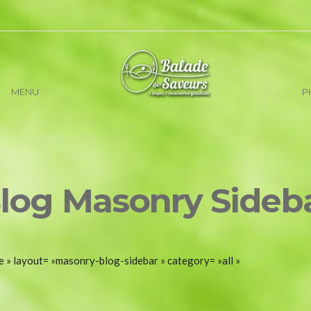
MENU
P
log Masonry Sideb
e » layout= »masonry-blog-sidebar » category= »all »