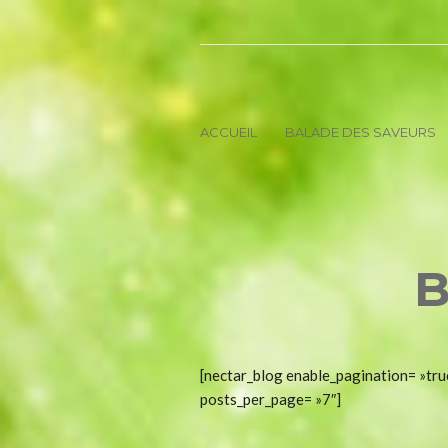
ACCUEIL
BALADE DES SAVEURS
B
[nectar_blog enable_pagination= »tru
posts_per_page= »7″]