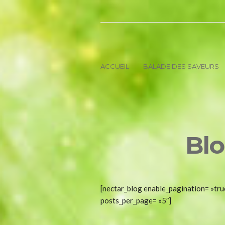
ACCUEIL
BALADE DES SAVEURS
Blo
[nectar_blog enable_pagination= »true
posts_per_page= »5″]