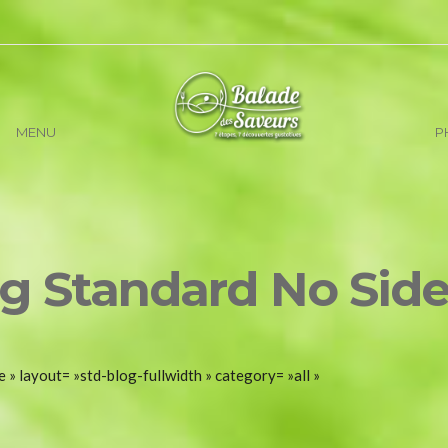
MENU
P
g Standard No Sid
 » layout= »std-blog-fullwidth » category= »all »