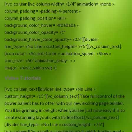
[/vc_column][vc_column width= »1/4″ animation= »none »
column_padding= »padding-4-percent »
column_padding_position= »all »
background_color_hover= »#0a0a0a »
background_color_opacity= »1″
background_hover_color_opacity= »0.2″][divider
line_type= »No Line » custom_height= »75″][vc_column_text]
[icon color= »Accent-Color » animation_speed= »Slow »
icon_size= »60″ animation_delay= » »
image= »basic_video.svg »]
Video Tutorials
[/vc_column_text][divider line_type= »No Line »
custom_height= »15″][vc_column_text] Take full control of the
power Salient has to offer with our new exciting page builder.
You’ll be grinning in delight when you see just how easy it is to
create stunning layouts with little effort.[/vc_column_text]
[divider line_type= »No Line » custom_height= »75″]
[/vc_column][/vc_row][vc_row type= »full_width_background »