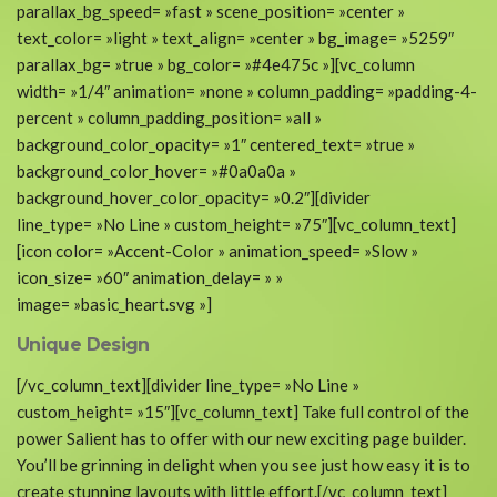
parallax_bg_speed= »fast » scene_position= »center »
text_color= »light » text_align= »center » bg_image= »5259″
parallax_bg= »true » bg_color= »#4e475c »][vc_column
width= »1/4″ animation= »none » column_padding= »padding-4-
percent » column_padding_position= »all »
background_color_opacity= »1″ centered_text= »true »
background_color_hover= »#0a0a0a »
background_hover_color_opacity= »0.2″][divider
line_type= »No Line » custom_height= »75″][vc_column_text]
[icon color= »Accent-Color » animation_speed= »Slow »
icon_size= »60″ animation_delay= » »
image= »basic_heart.svg »]
Unique Design
[/vc_column_text][divider line_type= »No Line »
custom_height= »15″][vc_column_text] Take full control of the
power Salient has to offer with our new exciting page builder.
You’ll be grinning in delight when you see just how easy it is to
create stunning layouts with little effort.[/vc_column_text]