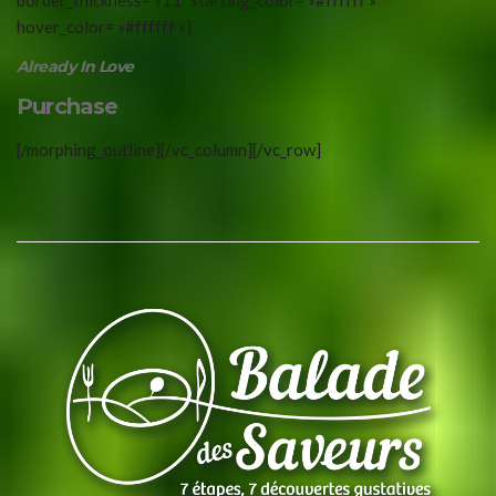
border_thickness= »11″ starting_color= »#ffffff »
hover_color= »#ffffff »]
Already In Love
Purchase
[/morphing_outline][/vc_column][/vc_row]