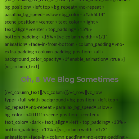
bg_position= »left top » bg_repeat= »no-repeat »
parallax_bg_speed= »slow » bg_color= »#a65bf4″
scene_position= »center » text_color= »light »
text_align= »center » top_padding= »15% »
bottom_padding= »15% »][vc_column width= »1/1″
animation= »fade-in-from-bottom » column_padding= »no-
extra-padding » column_padding_position= »all »
background_color_opacity= »1″ enable_animation= »true »]
[vc_column_text]
Oh, & We Blog Sometimes
[/vc_column_text][/vc_column][/vc_row][vc_row
type= »full_width_background » bg_position= »left top »
bg_repeat= »no-repeat » parallax_bg_speed= »slow »
bg_color= »#ffffff » scene_position= »center »
text_color= »dark » text_align= »left » top_padding= »13% »
bottom_padding= »13% »][vc_column width= »1/3″
animation= »fade-in » column_padding= »no-extra-padding »