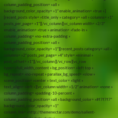
column_padding_position= »all »
background_color_opacity= »1″ enable_animation= »true »]
[recent_posts style= »title_only » category= »all » columns= »1″
posts_per_page= »1″][/vc_column][vc_column width= »2/3″
enable_animation= »true » animation= »fade-in »
column_padding= »no-extra-padding »
column_padding_position= »all »
background_color_opacity= »1″][recent_posts category= »all »
columns= »2″ posts_per_page= »4″ style= »minimal »
post_offset= »1″][/vc_column][/vc_row][vc_row
type= »full_width_content » bg_position= »left top »
bg_repeat= »no-repeat » parallax_bg_speed= »slow »
scene_position= »center » text_color= »light »
text_align= »left »][vc_column width= »1/2″ animation= »none »
column_padding= »padding-10-percent »
column_padding_position= »all » background_color= »#f7f7f7″
background_color_opacity= »1″
column_link= »http://themenectar.com/demo/salient-