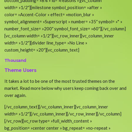
bottom_padding= »8% » id= »reasons »][vc_column
width= »1/2″][milestone symbol_position= »after »
color= »Accent-Color » effect= »motion_blur »
symbol_alignment= »Superscript » number= »35″ symbol= »* »
number_font_size= »200″ symbol_font_size= »60″][/vc_column]
[vc_column width= »1/2″][vc_row_inner][vc_column_inner
width= »1/2″][divider line_type= »No Line »
custom_height= »20″][vc_column_text]
Thousand
Theme Users
It takes a lot to be one of the most trusted themes on the
market. Read more below why users keep coming back over and
over again.
[/vc_column_text][/vc_column_inner][vc_column_inner
width= »1/2″][/vc_column_inner][/vc_row_inner][/vc_column]
[/vc_row][vc_row type= »full_width_content »
bg_position= »center center » bg_repeat= »no-repeat »