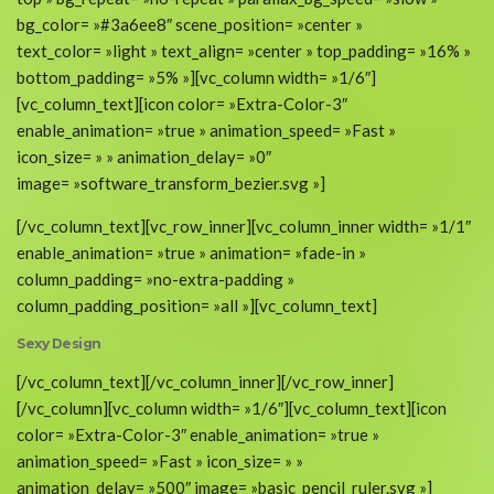
bg_color= »#3a6ee8″ scene_position= »center »
text_color= »light » text_align= »center » top_padding= »16% »
bottom_padding= »5% »][vc_column width= »1/6″]
[vc_column_text][icon color= »Extra-Color-3″
enable_animation= »true » animation_speed= »Fast »
icon_size= » » animation_delay= »0″
image= »software_transform_bezier.svg »]
[/vc_column_text][vc_row_inner][vc_column_inner width= »1/1″
enable_animation= »true » animation= »fade-in »
column_padding= »no-extra-padding »
column_padding_position= »all »][vc_column_text]
Sexy Design
[/vc_column_text][/vc_column_inner][/vc_row_inner]
[/vc_column][vc_column width= »1/6″][vc_column_text][icon
color= »Extra-Color-3″ enable_animation= »true »
animation_speed= »Fast » icon_size= » »
animation_delay= »500″ image= »basic_pencil_ruler.svg »]