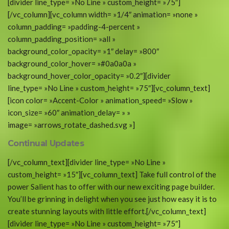
[divider line_type= »No Line » custom_height= »75″]
[/vc_column][vc_column width= »1/4″ animation= »none »
column_padding= »padding-4-percent »
column_padding_position= »all »
background_color_opacity= »1″ delay= »800″
background_color_hover= »#0a0a0a »
background_hover_color_opacity= »0.2″][divider
line_type= »No Line » custom_height= »75″][vc_column_text]
[icon color= »Accent-Color » animation_speed= »Slow »
icon_size= »60″ animation_delay= » »
image= »arrows_rotate_dashed.svg »]
Continual Updates
[/vc_column_text][divider line_type= »No Line »
custom_height= »15″][vc_column_text] Take full control of the
power Salient has to offer with our new exciting page builder.
You’ll be grinning in delight when you see just how easy it is to
create stunning layouts with little effort.[/vc_column_text]
[divider line_type= »No Line » custom_height= »75″]