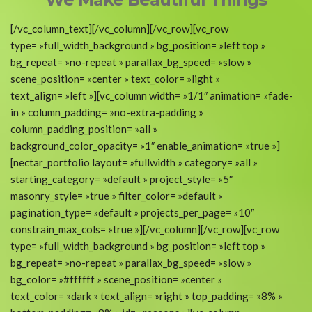
[/vc_column_text][/vc_column][/vc_row][vc_row
type= »full_width_background » bg_position= »left top »
bg_repeat= »no-repeat » parallax_bg_speed= »slow »
scene_position= »center » text_color= »light »
text_align= »left »][vc_column width= »1/1″ animation= »fade-
in » column_padding= »no-extra-padding »
column_padding_position= »all »
background_color_opacity= »1″ enable_animation= »true »]
[nectar_portfolio layout= »fullwidth » category= »all »
starting_category= »default » project_style= »5″
masonry_style= »true » filter_color= »default »
pagination_type= »default » projects_per_page= »10″
constrain_max_cols= »true »][/vc_column][/vc_row][vc_row
type= »full_width_background » bg_position= »left top »
bg_repeat= »no-repeat » parallax_bg_speed= »slow »
bg_color= »#ffffff » scene_position= »center »
text_color= »dark » text_align= »right » top_padding= »8% »