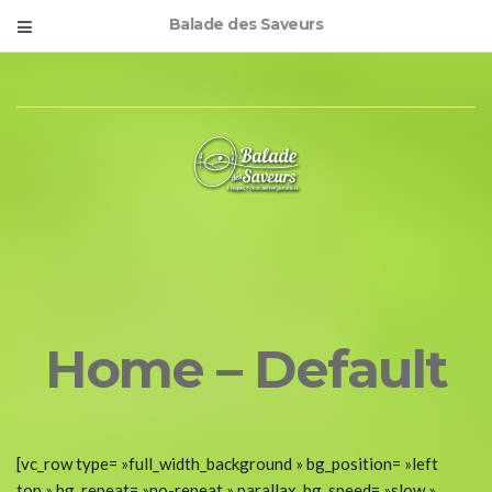
Balade des Saveurs
Home – Default
[vc_row type= »full_width_background » bg_position= »left
top » bg_repeat= »no-repeat » parallax_bg_speed= »slow »