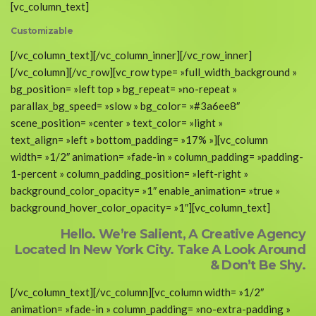
[vc_column_text]
Customizable
[/vc_column_text][/vc_column_inner][/vc_row_inner]
[/vc_column][/vc_row][vc_row type= »full_width_background »
bg_position= »left top » bg_repeat= »no-repeat »
parallax_bg_speed= »slow » bg_color= »#3a6ee8″
scene_position= »center » text_color= »light »
text_align= »left » bottom_padding= »17% »][vc_column
width= »1/2″ animation= »fade-in » column_padding= »padding-
1-percent » column_padding_position= »left-right »
background_color_opacity= »1″ enable_animation= »true »
background_hover_color_opacity= »1″][vc_column_text]
Hello. We’re Salient, A Creative Agency
Located In New York City. Take A Look Around
& Don’t Be Shy.
[/vc_column_text][/vc_column][vc_column width= »1/2″
animation= »fade-in » column_padding= »no-extra-padding »