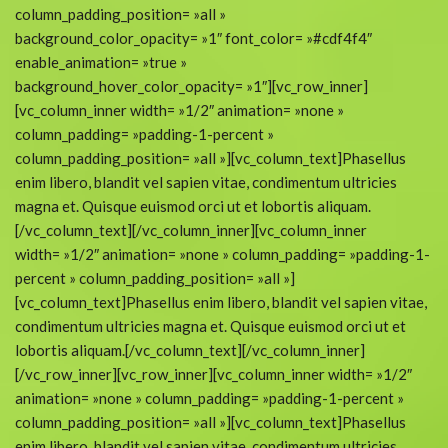
column_padding_position= »all »
background_color_opacity= »1″ font_color= »#cdf4f4″
enable_animation= »true »
background_hover_color_opacity= »1″][vc_row_inner]
[vc_column_inner width= »1/2″ animation= »none »
column_padding= »padding-1-percent »
column_padding_position= »all »][vc_column_text]Phasellus
enim libero, blandit vel sapien vitae, condimentum ultricies
magna et. Quisque euismod orci ut et lobortis aliquam.
[/vc_column_text][/vc_column_inner][vc_column_inner
width= »1/2″ animation= »none » column_padding= »padding-1-
percent » column_padding_position= »all »]
[vc_column_text]Phasellus enim libero, blandit vel sapien vitae,
condimentum ultricies magna et. Quisque euismod orci ut et
lobortis aliquam.[/vc_column_text][/vc_column_inner]
[/vc_row_inner][vc_row_inner][vc_column_inner width= »1/2″
animation= »none » column_padding= »padding-1-percent »
column_padding_position= »all »][vc_column_text]Phasellus
enim libero, blandit vel sapien vitae, condimentum ultricies