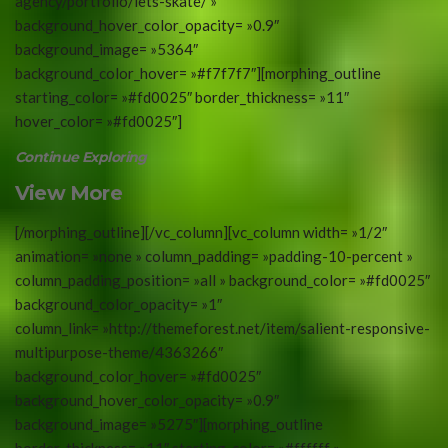
agency/portfolio/lets-skate/ »
background_hover_color_opacity= »0.9″
background_image= »5364″
background_color_hover= »#f7f7f7″][morphing_outline
starting_color= »#fd0025″ border_thickness= »11″
hover_color= »#fd0025″]
Continue Exploring
View More
[/morphing_outline][/vc_column][vc_column width= »1/2″
animation= »none » column_padding= »padding-10-percent »
column_padding_position= »all » background_color= »#fd0025″
background_color_opacity= »1″
column_link= »http://themeforest.net/item/salient-responsive-
multipurpose-theme/4363266″
background_color_hover= »#fd0025″
background_hover_color_opacity= »0.9″
background_image= »5275″][morphing_outline