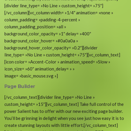
[divider line_type= »No Line » custom_height= »75″]
[/vc_column][vc_column width= »1/4″ animation= »none »
column_padding= »padding-4-percent »
column_padding_position= »all »
background_color_opacity= »1″ delay= »400″
background_color_hover= »#0a0a0a »
background_hover_color_opacity= »0.2″][divider
line_type= »No Line » custom_height= »75″][vc_column_text]
[icon color= »Accent-Color » animation_speed= »Slow »
icon_size= »60″ animation_delay= » »
image= »basic_mouse.svg »]
Page Builder
[/vc_column_text][divider line_type= »No Line »
custom_height= »15″][vc_column_text] Take full control of the
power Salient has to offer with our new exciting page builder.
You’ll be grinning in delight when you see just how easy it is to
create stunning layouts with little effort.[/vc_column_text]