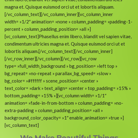
magna et. Quisque euismod orci ut et lobortis aliquam.
[/vc_column_text][/vc_column_inner][vc_column_inner
width= »1/2″ animation= »none » column_padding= »padding-1-
percent » column_padding_position= »all »]
[vc_column_text]Phasellus enim libero, blandit vel sapien vitae,
condimentum ultricies magna et. Quisque euismod orci ut et
lobortis aliquam.[/vc_column_text][/vc_column_inner]
[/vc_row_inner][/vc_column][/vc_row][vc_row
type= »full_width_background » bg_position= »left top »
bg_repeat= »no-repeat » parallax_bg_speed= »slow »
bg_color= »#ffffff » scene_position= »center »
text_color= »dark » text_align= »center » top_padding= »15% »
bottom_padding= »15% »][vc_column width= »1/1″
animation= »fade-in-from-bottom » column_padding= »no-
extra-padding » column_padding_position= »all »
background_color_opacity= »1″ enable_animation= »true »]
[vc_column_text]
We Make Beautiful Things