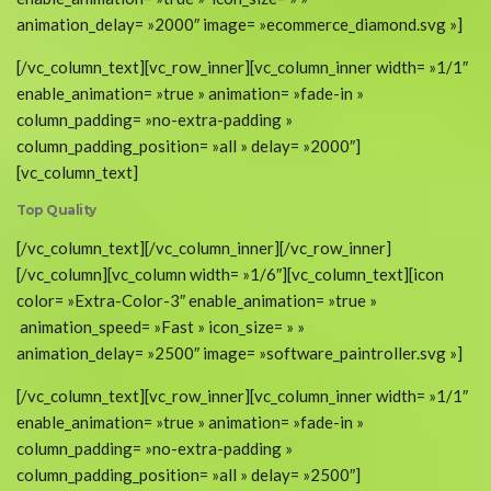
animation_delay= »2000″ image= »ecommerce_diamond.svg »]
[/vc_column_text][vc_row_inner][vc_column_inner width= »1/1″
enable_animation= »true » animation= »fade-in »
column_padding= »no-extra-padding »
column_padding_position= »all » delay= »2000″]
[vc_column_text]
Top Quality
[/vc_column_text][/vc_column_inner][/vc_row_inner]
[/vc_column][vc_column width= »1/6″][vc_column_text][icon
color= »Extra-Color-3″ enable_animation= »true »
animation_speed= »Fast » icon_size= » »
animation_delay= »2500″ image= »software_paintroller.svg »]
[/vc_column_text][vc_row_inner][vc_column_inner width= »1/1″
enable_animation= »true » animation= »fade-in »
column_padding= »no-extra-padding »
column_padding_position= »all » delay= »2500″]