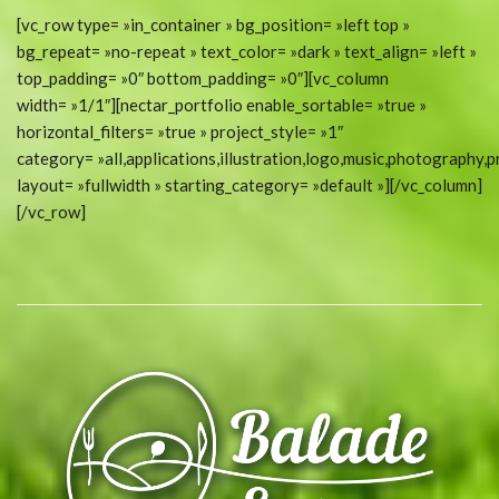
[vc_row type= »in_container » bg_position= »left top »
bg_repeat= »no-repeat » text_color= »dark » text_align= »left »
top_padding= »0″ bottom_padding= »0″][vc_column
width= »1/1″][nectar_portfolio enable_sortable= »true »
horizontal_filters= »true » project_style= »1″
category= »all,applications,illustration,logo,music,photography,pr
layout= »fullwidth » starting_category= »default »][/vc_column]
[/vc_row]