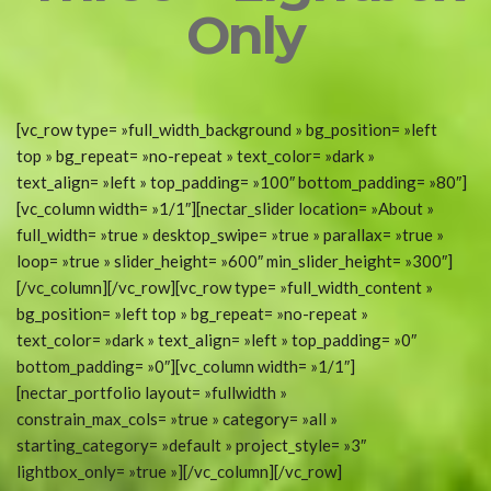
Only
[vc_row type= »full_width_background » bg_position= »left
top » bg_repeat= »no-repeat » text_color= »dark »
text_align= »left » top_padding= »100″ bottom_padding= »80″]
[vc_column width= »1/1″][nectar_slider location= »About »
full_width= »true » desktop_swipe= »true » parallax= »true »
loop= »true » slider_height= »600″ min_slider_height= »300″]
[/vc_column][/vc_row][vc_row type= »full_width_content »
bg_position= »left top » bg_repeat= »no-repeat »
text_color= »dark » text_align= »left » top_padding= »0″
bottom_padding= »0″][vc_column width= »1/1″]
[nectar_portfolio layout= »fullwidth »
constrain_max_cols= »true » category= »all »
starting_category= »default » project_style= »3″
lightbox_only= »true »][/vc_column][/vc_row]