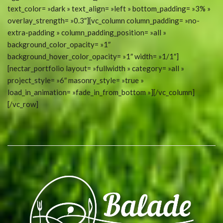
text_color= »dark » text_align= »left » bottom_padding= »3% »
overlay_strength= »0.3″][vc_column column_padding= »no-
extra-padding » column_padding_position= »all »
background_color_opacity= »1″
background_hover_color_opacity= »1″ width= »1/1″]
[nectar_portfolio layout= »fullwidth » category= »all »
project_style= »6″ masonry_style= »true »
load_in_animation= »fade_in_from_bottom »][/vc_column]
[/vc_row]