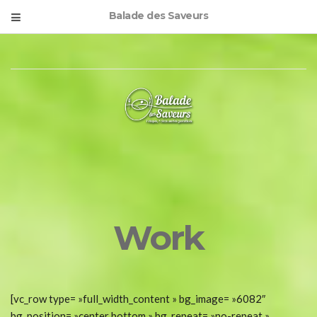
Balade des Saveurs
Work
[vc_row type= »full_width_content » bg_image= »6082″
bg_position= »center bottom » bg_repeat= »no-repeat »