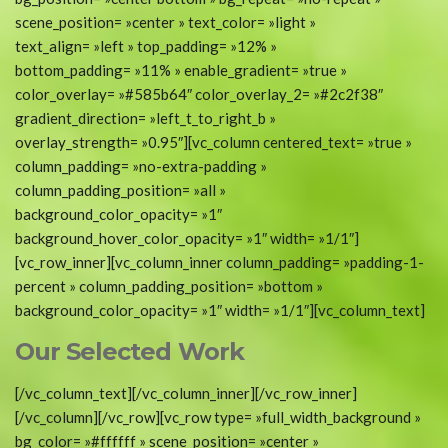
scene_position= »center » text_color= »light »
text_align= »left » top_padding= »12% »
bottom_padding= »11% » enable_gradient= »true »
color_overlay= »#585b64″ color_overlay_2= »#2c2f38″
gradient_direction= »left_t_to_right_b »
overlay_strength= »0.95″][vc_column centered_text= »true »
column_padding= »no-extra-padding »
column_padding_position= »all »
background_color_opacity= »1″
background_hover_color_opacity= »1″ width= »1/1″]
[vc_row_inner][vc_column_inner column_padding= »padding-1-
percent » column_padding_position= »bottom »
background_color_opacity= »1″ width= »1/1″][vc_column_text]
Our Selected Work
[/vc_column_text][/vc_column_inner][/vc_row_inner]
[/vc_column][/vc_row][vc_row type= »full_width_background »
bg_color= »#ffffff » scene_position= »center »