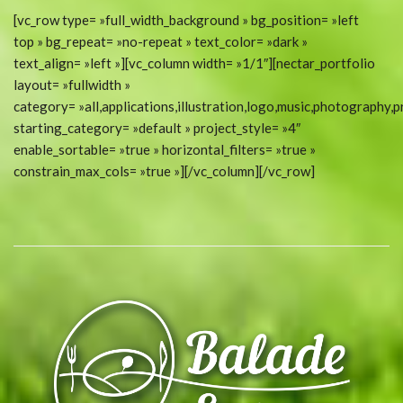
[vc_row type= »full_width_background » bg_position= »left
top » bg_repeat= »no-repeat » text_color= »dark »
text_align= »left »][vc_column width= »1/1″][nectar_portfolio
layout= »fullwidth »
category= »all,applications,illustration,logo,music,photography,pr
starting_category= »default » project_style= »4″
enable_sortable= »true » horizontal_filters= »true »
constrain_max_cols= »true »][/vc_column][/vc_row]