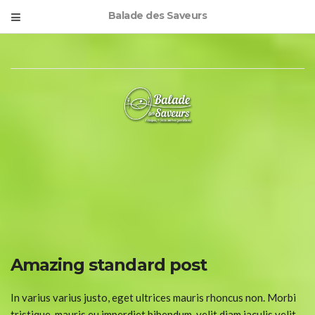
Balade des Saveurs
Amazing standard post
In varius varius justo, eget ultrices mauris rhoncus non. Morbi
tristique, mauris eu imperdiet bibendum, velit diam iaculis velit,