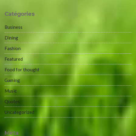
Catégories
Business
Dining
Fashion
Featured
Food for thought
Gaming
Music
Quotes
Uncategorized
Méta