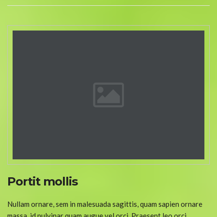
Portit mollis
Nullam ornare, sem in malesuada sagittis, quam sapien ornare
massa, id pulvinar quam augue vel orci. Praesent leo orci,