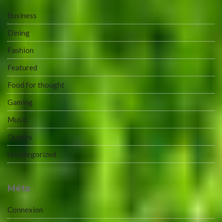
Business
Dining
Fashion
Featured
Food for thought
Gaming
Music
Quotes
Uncategorized
Méta
Connexion