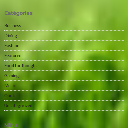
Catégories
Business
Dining
Fashion
Featured
Food for thought
Gaming
Music
Quotes
Uncategorized
Méta