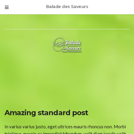
Balade des Saveurs
Amazing standard post
In varius varius justo, eget ultrices mauris rhoncus non. Morbi
tristique, mauris eu imperdiet bibendum, velit diam iaculis velit,