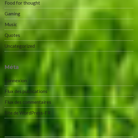
Food for thought
Gaming
Music
Quotes
Uncategorized
Méta
Connexion
Flux des publications
Flux des commentaires
Site de WordPress-FR